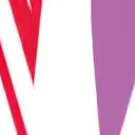
ni keşfetmelerine, rutinlerini renklendirmelerine ve cins...
olojik gelişmelerle evrilmeye devam ediyor. Son yılların en...
daki bağı güçlendirmek için küçük ama etkili dokunuşlar her zam...
rin bağını güçlendiren en önemli unsurlardan biridir. Farklı...