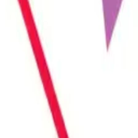
r parçasıdır. Bireylerin veya çiftlerin cinsel hayatlarını...
n unsurlardan biri de vajinal formun korunmasıdır. Zaman içe...
uluğu üzerinde doğrudan belirleyici bir rol oynamaktadır. Ka...
ünen bölgeleriyle sınırlı kalmayıp, estetik ve iyi hissetme...