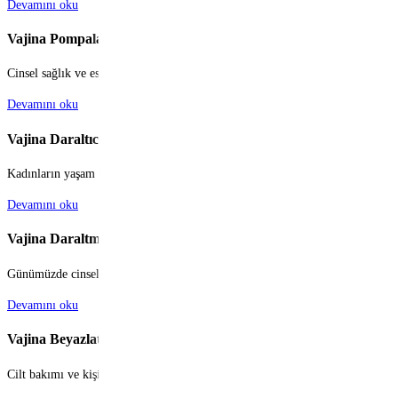
Devamını oku
Vajina Pompaları
Cinsel sağlık ve esenlik, modern yaşamın ve genel yaşam kalitesinin ayrılmaz bi
Devamını oku
Vajina Daraltıcı
Kadınların yaşam kalitesini, özgüvenini ve cinsel sağlığını doğrudan etkileye
Devamını oku
Vajina Daraltma Makinesi
Günümüzde cinsel sağlık ve yaşam kalitesi, bireylerin ve çiftlerin genel mutl
Devamını oku
Vajina Beyazlatıcı
Cilt bakımı ve kişisel bakım rutinleri, günümüzde sadece yüz veya vücudun gör