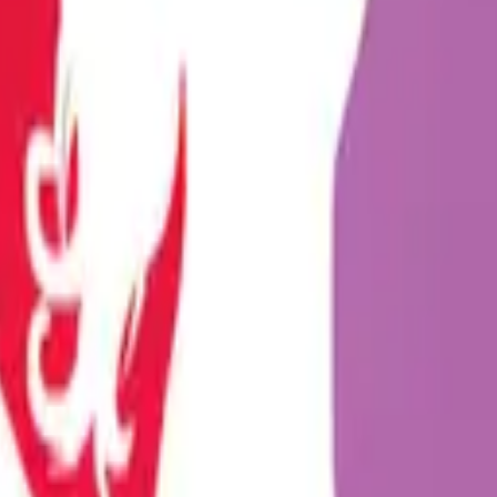
mesini sağlayan, modern dünyada tabuları yıkan geniş bir ye...
n daha inovatif ürünlerle tanışmaktadır. Bu yenilikçi yakl...
leriyle olan bağlarını güçlendirme yolculuğunda her geçen gü...
çelik anal pluglar, son yıllarda fantezi dünyasının en çok t...