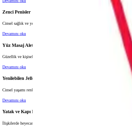
Devamını oku
Zenci Penisler
Cinsel sağlık ve yetişkin oyuncakları sektörü, bireylerin ve çiftlerin kendileri
Devamını oku
Yüz Masaj Aleti
Güzellik ve kişisel bakım dünyası, her geçen gün yenilenen trendlerle ve tekn
Devamını oku
Yenilebilen Jeller
Cinsel yaşamı renklendirmek, monotonluktan uzaklaşmak ve partnerler arasın
Devamını oku
Yatak ve Kapı Kelepçeleri
İlişkilerde heyecanı ve tutkuyu canlı tutmak, monotonluktan uzaklaşmak çiftle