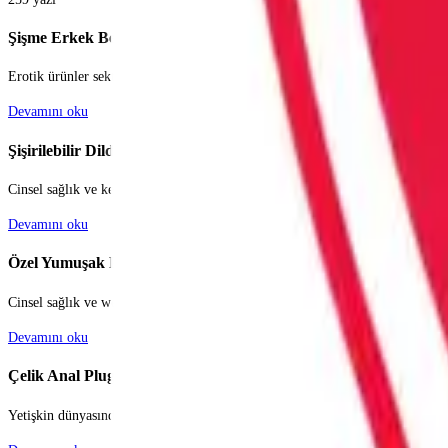
Şişme Erkek Bebekler
Erotik ürünler sektörü, bireysel ihtiyaçların ve fantezilerin özgürce keşfedil
Devamını oku
Şişirilebilir Dildo ve Pluglar
Cinsel sağlık ve keyif dünyası, teknolojinin gelişmesiyle birlikte her geçen gü
Devamını oku
Özel Yumuşak Penisler
Cinsel sağlık ve wellness dünyası, bireylerin kendilerini keşfetme ve partner
Devamını oku
Çelik Anal Pluglar
Yetişkin dünyasında hem estetik görünümü hem de benzersiz hissiyle öne çıkan 