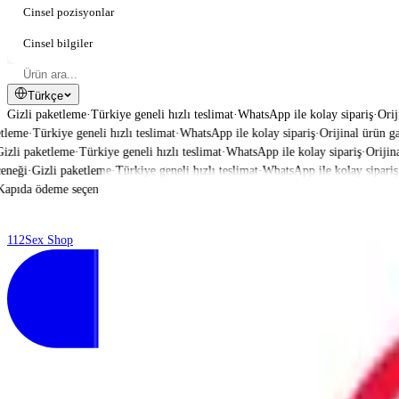
Cinsel pozisyonlar
Cinsel bilgiler
Türkçe
Gizli paketleme
·
Türkiye geneli hızlı teslimat
·
WhatsApp ile kolay sipariş
·
Orij
eme
·
Türkiye geneli hızlı teslimat
·
WhatsApp ile kolay sipariş
·
Orijinal ürün gara
li paketleme
·
Türkiye geneli hızlı teslimat
·
WhatsApp ile kolay sipariş
·
Orijinal 
eği
·
Gizli paketleme
·
Türkiye geneli hızlı teslimat
·
WhatsApp ile kolay sipariş
·
O
ıda ödeme seçeneği
·
112
Sex Shop