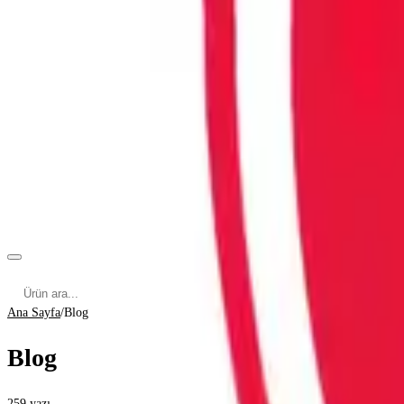
Kategoriler
Cinsel Pozisyonlar
Cinsel Bilgiler
Kategoriler
Ana Sayfa
/
Blog
Blog
259
yazı