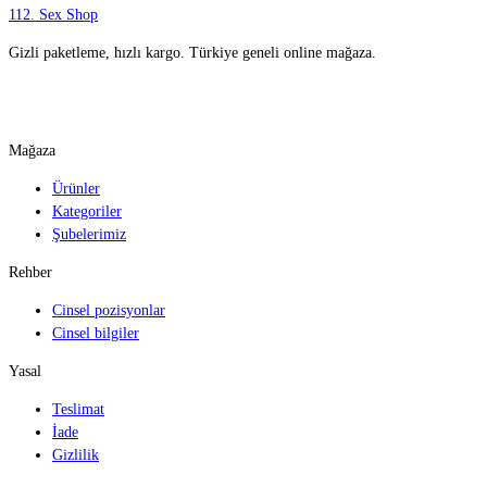
112
.
Sex Shop
Gizli paketleme, hızlı kargo. Türkiye geneli online mağaza.
WhatsApp ile yazın
Mağaza
Ürünler
Kategoriler
Şubelerimiz
Rehber
Cinsel pozisyonlar
Cinsel bilgiler
Yasal
Teslimat
İade
Gizlilik