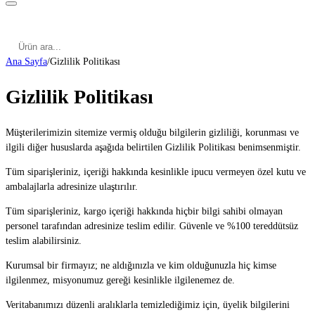
Kategoriler
Cinsel Pozisyonlar
Cinsel Bilgiler
Kategoriler
Cinsel Pozisyonlar
Blog
Türkçe
Ana Sayfa
/
Gizlilik Politikası
Gizlilik Politikası
Müşterilerimizin sitemize vermiş olduğu bilgilerin gizliliği, korunması ve
ilgili diğer hususlarda aşağıda belirtilen Gizlilik Politikası benimsenmiştir.
Tüm siparişleriniz, içeriği hakkında kesinlikle ipucu vermeyen özel kutu ve
ambalajlarla adresinize ulaştırılır.
Tüm siparişleriniz, kargo içeriği hakkında hiçbir bilgi sahibi olmayan
personel tarafından adresinize teslim edilir. Güvenle ve %100 tereddütsüz
teslim alabilirsiniz.
Kurumsal bir firmayız; ne aldığınızla ve kim olduğunuzla hiç kimse
ilgilenmez, misyonumuz gereği kesinlikle ilgilenemez de.
Veritabanımızı düzenli aralıklarla temizlediğimiz için, üyelik bilgilerini