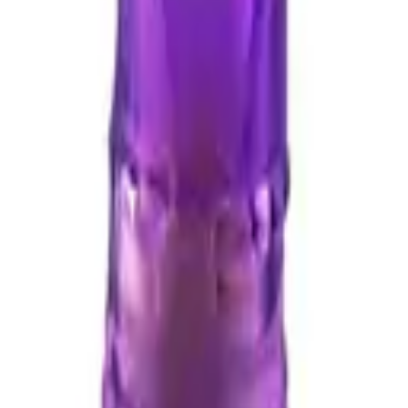
Mor)
ağlamalı Kemerli – Dildo