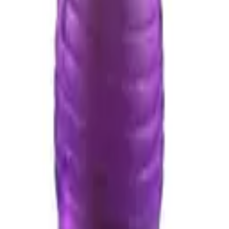
a
&Beyaz)
y Şeffaf Beyaz)
Vibratör