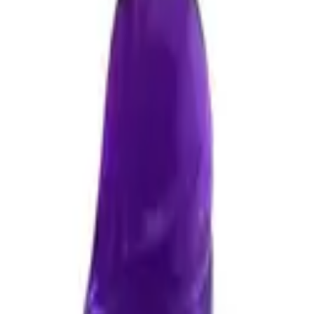
inal ürün garantisi
·
Kapıda ödeme seçeneği
·
ntisi
·
Kapıda ödeme seçeneği
·
Gizli paketleme
·
Türkiye geneli hızlı teslimat
·
What
ürün garantisi
·
Kapıda ödeme seçeneği
·
Gizli paketleme
·
Türkiye geneli hızlı tes
rijinal ürün garantisi
·
Kapıda ödeme seçeneği
·
Gizli paketleme
·
Türkiye geneli hı