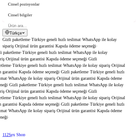
Cinsel pozisyonlar
Cinsel bilgiler
Türkçe
Gizli paketleme
·
Türkiye geneli hızlı teslimat
·
WhatsApp ile kolay
sipariş
·
Orijinal ürün garantisi
·
Kapıda ödeme seçeneği
·
i paketleme
·
Türkiye geneli hızlı teslimat
·
WhatsApp ile kolay
riş
·
Orijinal ürün garantisi
·
Kapıda ödeme seçeneği
·
Gizli
etleme
·
Türkiye geneli hızlı teslimat
·
WhatsApp ile kolay sipariş
·
Orijinal
 garantisi
·
Kapıda ödeme seçeneği
·
Gizli paketleme
·
Türkiye geneli hızlı
imat
·
WhatsApp ile kolay sipariş
·
Orijinal ürün garantisi
·
Kapıda ödeme
neği
·
Gizli paketleme
·
Türkiye geneli hızlı teslimat
·
WhatsApp ile kolay
riş
·
Orijinal ürün garantisi
·
Kapıda ödeme seçeneği
·
Gizli
etleme
·
Türkiye geneli hızlı teslimat
·
WhatsApp ile kolay sipariş
·
Orijinal
 garantisi
·
Kapıda ödeme seçeneği
·
Gizli paketleme
·
Türkiye geneli hızlı
imat
·
WhatsApp ile kolay sipariş
·
Orijinal ürün garantisi
·
Kapıda ödeme
neği
·
112
Sex Shop