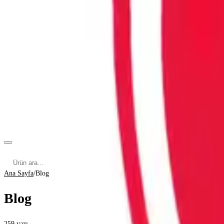
Kategoriler
Cinsel Pozisyonlar
Cinsel Bilgiler
Kategoriler
Ana Sayfa
/
Blog
Blog
259
yazı