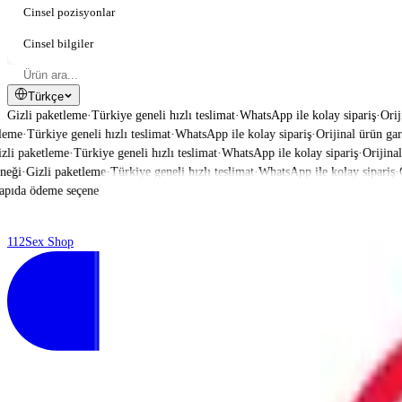
Cinsel pozisyonlar
Cinsel bilgiler
Türkçe
Gizli paketleme
·
Türkiye geneli hızlı teslimat
·
WhatsApp ile kolay sipariş
·
Orij
me
·
Türkiye geneli hızlı teslimat
·
WhatsApp ile kolay sipariş
·
Orijinal ürün garant
i paketleme
·
Türkiye geneli hızlı teslimat
·
WhatsApp ile kolay sipariş
·
Orijinal ü
ği
·
Gizli paketleme
·
Türkiye geneli hızlı teslimat
·
WhatsApp ile kolay sipariş
·
Ori
da ödeme seçeneği
·
112
Sex Shop