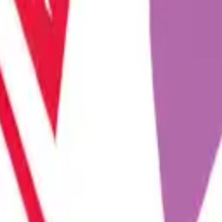
ni keşfetmelerine, rutinlerini renklendirmelerine ve cins...
olojik gelişmelerle evrilmeye devam ediyor. Son yılların en...
daki bağı güçlendirmek için küçük ama etkili dokunuşlar her zam...
rin bağını güçlendiren en önemli unsurlardan biridir. Farklı...