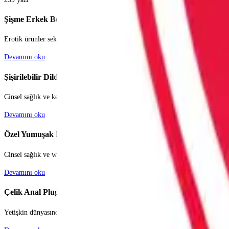
Şişme Erkek Bebekler
Erotik ürünler sektörü, bireysel ihtiyaçların ve fantezilerin özgürce keşfedil
Devamını oku
Şişirilebilir Dildo ve Pluglar
Cinsel sağlık ve keyif dünyası, teknolojinin gelişmesiyle birlikte her geçen gü
Devamını oku
Özel Yumuşak Penisler
Cinsel sağlık ve wellness dünyası, bireylerin kendilerini keşfetme ve partner
Devamını oku
Çelik Anal Pluglar
Yetişkin dünyasında hem estetik görünümü hem de benzersiz hissiyle öne çıkan 