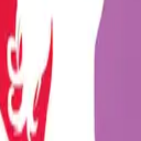
mesini sağlayan, modern dünyada tabuları yıkan geniş bir ye...
n daha inovatif ürünlerle tanışmaktadır. Bu yenilikçi yakl...
leriyle olan bağlarını güçlendirme yolculuğunda her geçen gü...
çelik anal pluglar, son yıllarda fantezi dünyasının en çok t...