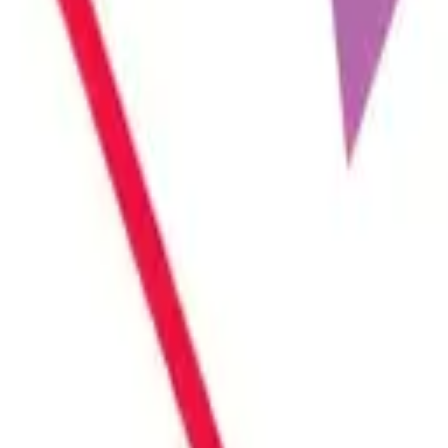
r parçasıdır. Bireylerin veya çiftlerin cinsel hayatlarını...
n unsurlardan biri de vajinal formun korunmasıdır. Zaman içe...
uluğu üzerinde doğrudan belirleyici bir rol oynamaktadır. Ka...
ünen bölgeleriyle sınırlı kalmayıp, estetik ve iyi hissetme...