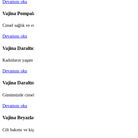
Devamını oku
Vajina Pompaları
Cinsel sağlık ve esenlik, modern yaşamın ve genel yaşam kalitesinin ayrılmaz bi
Devamını oku
Vajina Daraltıcı
Kadınların yaşam kalitesini, özgüvenini ve cinsel sağlığını doğrudan etkileye
Devamını oku
Vajina Daraltma Makinesi
Günümüzde cinsel sağlık ve yaşam kalitesi, bireylerin ve çiftlerin genel mutl
Devamını oku
Vajina Beyazlatıcı
Cilt bakımı ve kişisel bakım rutinleri, günümüzde sadece yüz veya vücudun gör