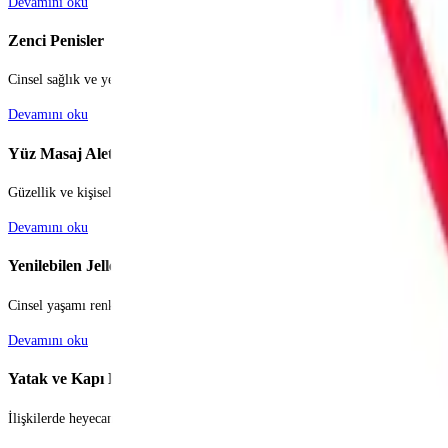
Devamını oku
Zenci Penisler
Cinsel sağlık ve yetişkin oyuncakları sektörü, bireylerin ve çiftlerin kendileri
Devamını oku
Yüz Masaj Aleti
Güzellik ve kişisel bakım dünyası, her geçen gün yenilenen trendlerle ve tekn
Devamını oku
Yenilebilen Jeller
Cinsel yaşamı renklendirmek, monotonluktan uzaklaşmak ve partnerler arasın
Devamını oku
Yatak ve Kapı Kelepçeleri
İlişkilerde heyecanı ve tutkuyu canlı tutmak, monotonluktan uzaklaşmak çiftle