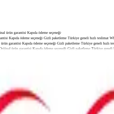
inal ürün garantisi
·
Kapıda ödeme seçeneği
·
isi
·
Kapıda ödeme seçeneği
·
Gizli paketleme
·
Türkiye geneli hızlı teslimat
·
Whats
rün garantisi
·
Kapıda ödeme seçeneği
·
Gizli paketleme
·
Türkiye geneli hızlı tesli
jinal ürün garantisi
·
Kapıda ödeme seçeneği
·
Gizli paketleme
·
Türkiye geneli hız