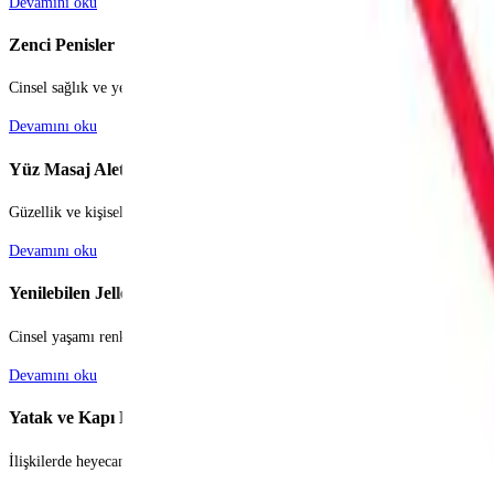
Devamını oku
Zenci Penisler
Cinsel sağlık ve yetişkin oyuncakları sektörü, bireylerin ve çiftlerin kendileri
Devamını oku
Yüz Masaj Aleti
Güzellik ve kişisel bakım dünyası, her geçen gün yenilenen trendlerle ve tekn
Devamını oku
Yenilebilen Jeller
Cinsel yaşamı renklendirmek, monotonluktan uzaklaşmak ve partnerler arasın
Devamını oku
Yatak ve Kapı Kelepçeleri
İlişkilerde heyecanı ve tutkuyu canlı tutmak, monotonluktan uzaklaşmak çiftle