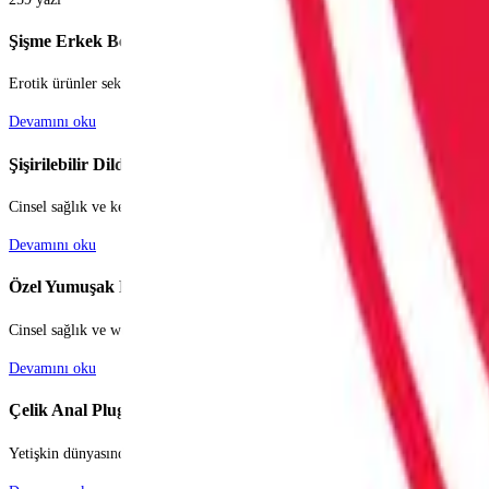
Şişme Erkek Bebekler
Erotik ürünler sektörü, bireysel ihtiyaçların ve fantezilerin özgürce keşfedil
Devamını oku
Şişirilebilir Dildo ve Pluglar
Cinsel sağlık ve keyif dünyası, teknolojinin gelişmesiyle birlikte her geçen gü
Devamını oku
Özel Yumuşak Penisler
Cinsel sağlık ve wellness dünyası, bireylerin kendilerini keşfetme ve partner
Devamını oku
Çelik Anal Pluglar
Yetişkin dünyasında hem estetik görünümü hem de benzersiz hissiyle öne çıkan 