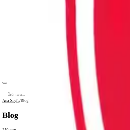
Kategoriler
Cinsel Pozisyonlar
Cinsel Bilgiler
Kategoriler
Ana Sayfa
/
Blog
Blog
259
yazı