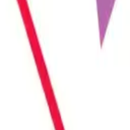
r parçasıdır. Bireylerin veya çiftlerin cinsel hayatlarını...
n unsurlardan biri de vajinal formun korunmasıdır. Zaman içe...
uluğu üzerinde doğrudan belirleyici bir rol oynamaktadır. Ka...
ünen bölgeleriyle sınırlı kalmayıp, estetik ve iyi hissetme...