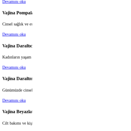
Devamını oku
Vajina Pompaları
Cinsel sağlık ve esenlik, modern yaşamın ve genel yaşam kalitesinin ayrılmaz bi
Devamını oku
Vajina Daraltıcı
Kadınların yaşam kalitesini, özgüvenini ve cinsel sağlığını doğrudan etkileye
Devamını oku
Vajina Daraltma Makinesi
Günümüzde cinsel sağlık ve yaşam kalitesi, bireylerin ve çiftlerin genel mutl
Devamını oku
Vajina Beyazlatıcı
Cilt bakımı ve kişisel bakım rutinleri, günümüzde sadece yüz veya vücudun gör