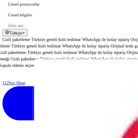
Cinsel pozisyonlar
Cinsel bilgiler
Türkçe
Gizli paketleme
·
Türkiye geneli hızlı teslimat
·
WhatsApp ile kolay sipariş
·
Orij
leme
·
Türkiye geneli hızlı teslimat
·
WhatsApp ile kolay sipariş
·
Orijinal ürün gara
li paketleme
·
Türkiye geneli hızlı teslimat
·
WhatsApp ile kolay sipariş
·
Orijinal 
eği
·
Gizli paketleme
·
Türkiye geneli hızlı teslimat
·
WhatsApp ile kolay sipariş
·
O
pıda ödeme seçeneği
·
112
Sex Shop