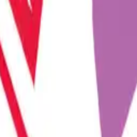
ni keşfetmelerine, rutinlerini renklendirmelerine ve cins...
olojik gelişmelerle evrilmeye devam ediyor. Son yılların en...
daki bağı güçlendirmek için küçük ama etkili dokunuşlar her zam...
rin bağını güçlendiren en önemli unsurlardan biridir. Farklı...