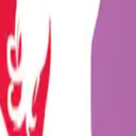
mesini sağlayan, modern dünyada tabuları yıkan geniş bir ye...
n daha inovatif ürünlerle tanışmaktadır. Bu yenilikçi yakl...
leriyle olan bağlarını güçlendirme yolculuğunda her geçen gü...
çelik anal pluglar, son yıllarda fantezi dünyasının en çok t...