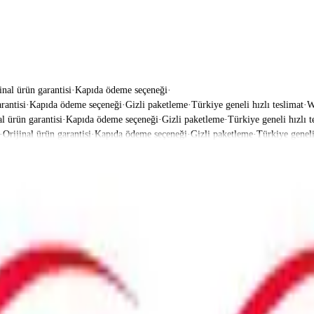
inal ürün garantisi
·
Kapıda ödeme seçeneği
·
ntisi
·
Kapıda ödeme seçeneği
·
Gizli paketleme
·
Türkiye geneli hızlı teslimat
·
What
ürün garantisi
·
Kapıda ödeme seçeneği
·
Gizli paketleme
·
Türkiye geneli hızlı tes
rijinal ürün garantisi
·
Kapıda ödeme seçeneği
·
Gizli paketleme
·
Türkiye geneli hı