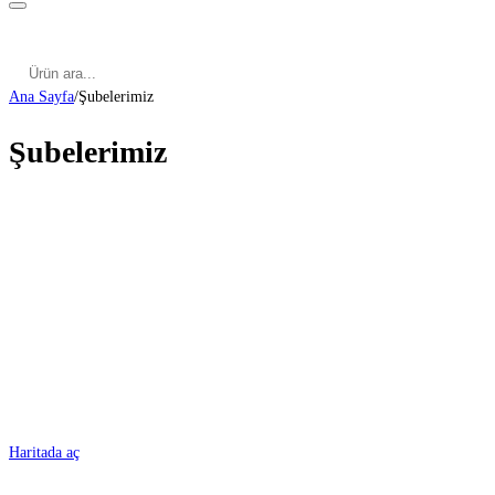
Kategoriler
Cinsel Pozisyonlar
Cinsel Bilgiler
Kategoriler
Cinsel Pozisyonlar
Blog
Türkçe
Ana Sayfa
/
Şubelerimiz
Şubelerimiz
ADANA
Haritada aç