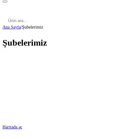
Kategoriler
Cinsel Pozisyonlar
Cinsel Bilgiler
Kategoriler
Cinsel Pozisyonlar
Blog
Türkçe
Ana Sayfa
/
Şubelerimiz
Şubelerimiz
ADANA
Haritada aç