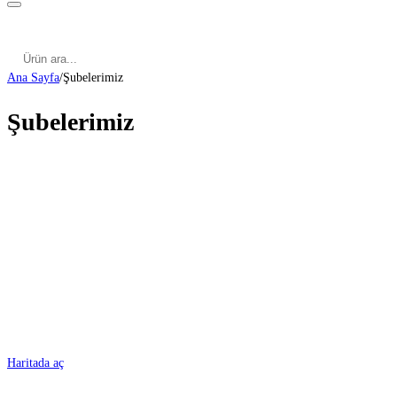
Kategoriler
Cinsel Pozisyonlar
Cinsel Bilgiler
Kategoriler
Cinsel Pozisyonlar
Blog
Türkçe
Ana Sayfa
/
Şubelerimiz
Şubelerimiz
ADANA
Haritada aç