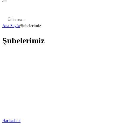
Kategoriler
Cinsel Pozisyonlar
Cinsel Bilgiler
Kategoriler
Cinsel Pozisyonlar
Blog
Türkçe
Ana Sayfa
/
Şubelerimiz
Şubelerimiz
ADANA
Haritada aç