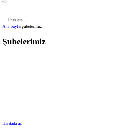
Kategoriler
Cinsel Pozisyonlar
Cinsel Bilgiler
Kategoriler
Cinsel Pozisyonlar
Blog
Türkçe
Ana Sayfa
/
Şubelerimiz
Şubelerimiz
ADANA
Haritada aç