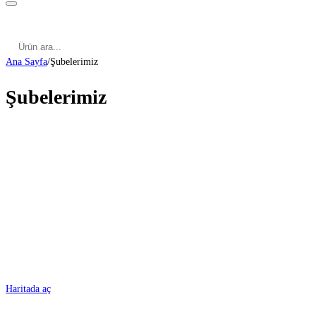
Kategoriler
Cinsel Pozisyonlar
Cinsel Bilgiler
Kategoriler
Cinsel Pozisyonlar
Blog
Türkçe
Ana Sayfa
/
Şubelerimiz
Şubelerimiz
ADANA
Haritada aç