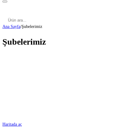
Kategoriler
Cinsel Pozisyonlar
Cinsel Bilgiler
Kategoriler
Cinsel Pozisyonlar
Blog
Türkçe
Ana Sayfa
/
Şubelerimiz
Şubelerimiz
ADANA
Haritada aç