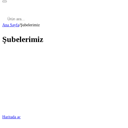
Kategoriler
Cinsel Pozisyonlar
Cinsel Bilgiler
Kategoriler
Cinsel Pozisyonlar
Blog
Türkçe
Ana Sayfa
/
Şubelerimiz
Şubelerimiz
ADANA
Haritada aç