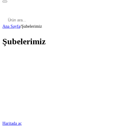
Kategoriler
Cinsel Pozisyonlar
Cinsel Bilgiler
Kategoriler
Cinsel Pozisyonlar
Blog
Türkçe
Ana Sayfa
/
Şubelerimiz
Şubelerimiz
ADANA
Haritada aç