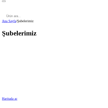
Kategoriler
Cinsel Pozisyonlar
Cinsel Bilgiler
Kategoriler
Cinsel Pozisyonlar
Blog
Türkçe
Ana Sayfa
/
Şubelerimiz
Şubelerimiz
ADANA
Haritada aç