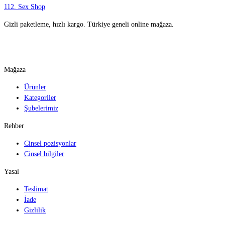
112
.
Sex Shop
Gizli paketleme, hızlı kargo. Türkiye geneli online mağaza.
WhatsApp ile yazın
Mağaza
Ürünler
Kategoriler
Şubelerimiz
Rehber
Cinsel pozisyonlar
Cinsel bilgiler
Yasal
Teslimat
İade
Gizlilik