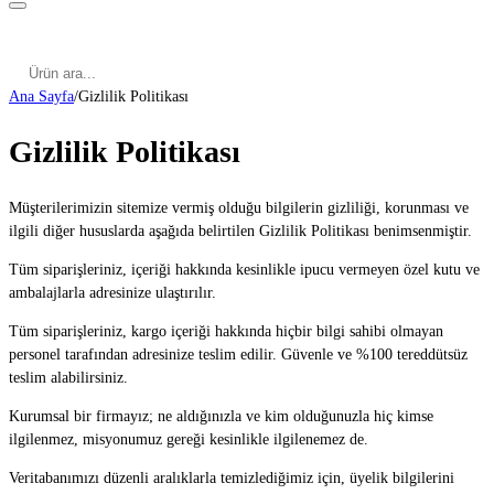
Kategoriler
Cinsel Pozisyonlar
Cinsel Bilgiler
Kategoriler
Cinsel Pozisyonlar
Blog
Türkçe
Ana Sayfa
/
Gizlilik Politikası
Gizlilik Politikası
Müşterilerimizin sitemize vermiş olduğu bilgilerin gizliliği, korunması ve
ilgili diğer hususlarda aşağıda belirtilen Gizlilik Politikası benimsenmiştir.
Tüm siparişleriniz, içeriği hakkında kesinlikle ipucu vermeyen özel kutu ve
ambalajlarla adresinize ulaştırılır.
Tüm siparişleriniz, kargo içeriği hakkında hiçbir bilgi sahibi olmayan
personel tarafından adresinize teslim edilir. Güvenle ve %100 tereddütsüz
teslim alabilirsiniz.
Kurumsal bir firmayız; ne aldığınızla ve kim olduğunuzla hiç kimse
ilgilenmez, misyonumuz gereği kesinlikle ilgilenemez de.
Veritabanımızı düzenli aralıklarla temizlediğimiz için, üyelik bilgilerini