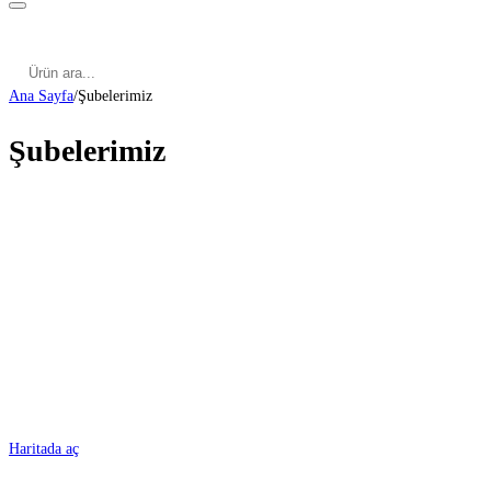
Kategoriler
Cinsel Pozisyonlar
Cinsel Bilgiler
Kategoriler
Cinsel Pozisyonlar
Blog
Türkçe
Ana Sayfa
/
Şubelerimiz
Şubelerimiz
ADANA
Haritada aç