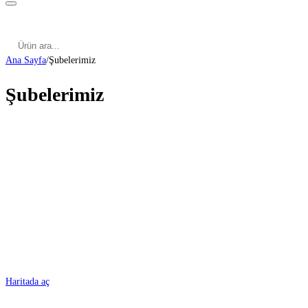
Kategoriler
Cinsel Pozisyonlar
Cinsel Bilgiler
Kategoriler
Cinsel Pozisyonlar
Blog
Türkçe
Ana Sayfa
/
Şubelerimiz
Şubelerimiz
ADANA
Haritada aç