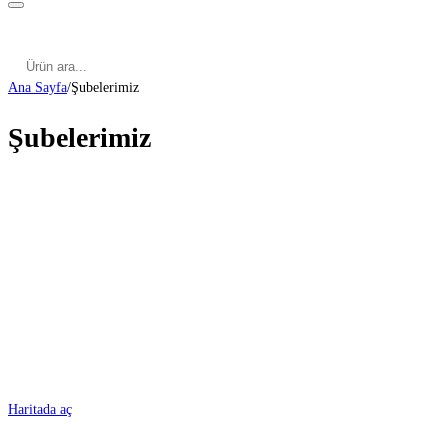
Kategoriler
Cinsel Pozisyonlar
Cinsel Bilgiler
Kategoriler
Cinsel Pozisyonlar
Blog
Türkçe
Ana Sayfa
/
Şubelerimiz
Şubelerimiz
ADANA
Haritada aç