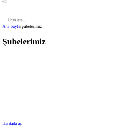
Kategoriler
Cinsel Pozisyonlar
Cinsel Bilgiler
Kategoriler
Cinsel Pozisyonlar
Blog
Türkçe
Ana Sayfa
/
Şubelerimiz
Şubelerimiz
ADANA
Haritada aç