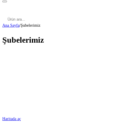
Kategoriler
Cinsel Pozisyonlar
Cinsel Bilgiler
Kategoriler
Cinsel Pozisyonlar
Blog
Türkçe
Ana Sayfa
/
Şubelerimiz
Şubelerimiz
ADANA
Haritada aç