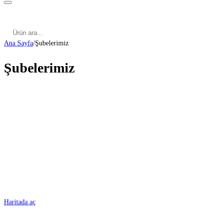
Kategoriler
Cinsel Pozisyonlar
Cinsel Bilgiler
Kategoriler
Cinsel Pozisyonlar
Blog
Türkçe
Ana Sayfa
/
Şubelerimiz
Şubelerimiz
ADANA
Haritada aç