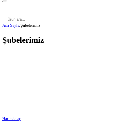
Kategoriler
Cinsel Pozisyonlar
Cinsel Bilgiler
Kategoriler
Cinsel Pozisyonlar
Blog
Türkçe
Ana Sayfa
/
Şubelerimiz
Şubelerimiz
ADANA
Haritada aç