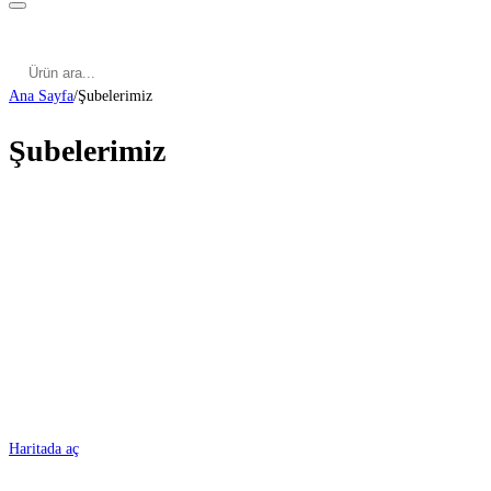
Kategoriler
Cinsel Pozisyonlar
Cinsel Bilgiler
Kategoriler
Cinsel Pozisyonlar
Blog
Türkçe
Ana Sayfa
/
Şubelerimiz
Şubelerimiz
ADANA
Haritada aç