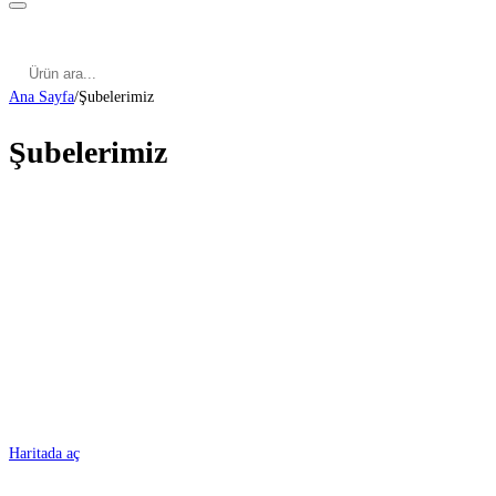
Kategoriler
Cinsel Pozisyonlar
Cinsel Bilgiler
Kategoriler
Cinsel Pozisyonlar
Blog
Türkçe
Ana Sayfa
/
Şubelerimiz
Şubelerimiz
ADANA
Haritada aç