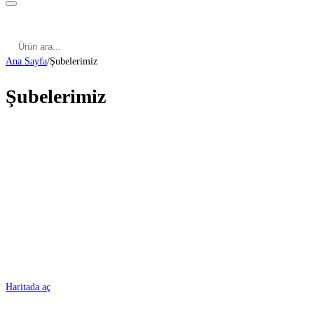
Kategoriler
Cinsel Pozisyonlar
Cinsel Bilgiler
Kategoriler
Cinsel Pozisyonlar
Blog
Türkçe
Ana Sayfa
/
Şubelerimiz
Şubelerimiz
ADANA
Haritada aç