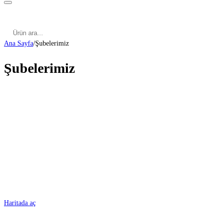
Kategoriler
Cinsel Pozisyonlar
Cinsel Bilgiler
Kategoriler
Cinsel Pozisyonlar
Blog
Türkçe
Ana Sayfa
/
Şubelerimiz
Şubelerimiz
ADANA
Haritada aç