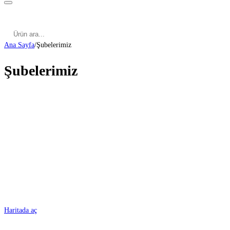
Kategoriler
Cinsel Pozisyonlar
Cinsel Bilgiler
Kategoriler
Cinsel Pozisyonlar
Blog
Türkçe
Ana Sayfa
/
Şubelerimiz
Şubelerimiz
ADANA
Haritada aç