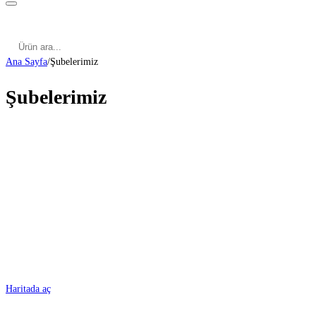
Kategoriler
Cinsel Pozisyonlar
Cinsel Bilgiler
Kategoriler
Cinsel Pozisyonlar
Blog
Türkçe
Ana Sayfa
/
Şubelerimiz
Şubelerimiz
ADANA
Haritada aç