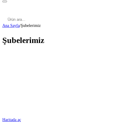
Kategoriler
Cinsel Pozisyonlar
Cinsel Bilgiler
Kategoriler
Cinsel Pozisyonlar
Blog
Türkçe
Ana Sayfa
/
Şubelerimiz
Şubelerimiz
ADANA
Haritada aç