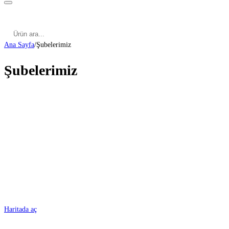
Kategoriler
Cinsel Pozisyonlar
Cinsel Bilgiler
Kategoriler
Cinsel Pozisyonlar
Blog
Türkçe
Ana Sayfa
/
Şubelerimiz
Şubelerimiz
ADANA
Haritada aç