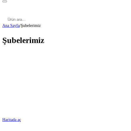
Kategoriler
Cinsel Pozisyonlar
Cinsel Bilgiler
Kategoriler
Cinsel Pozisyonlar
Blog
Türkçe
Ana Sayfa
/
Şubelerimiz
Şubelerimiz
ADANA
Haritada aç