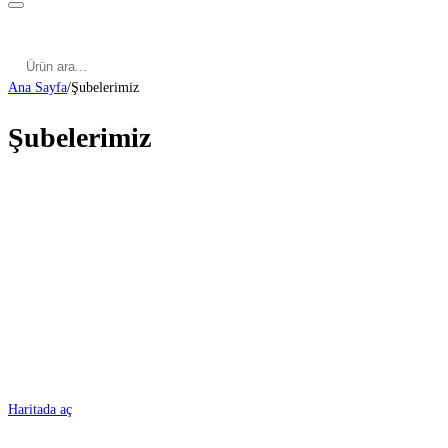
Kategoriler
Cinsel Pozisyonlar
Cinsel Bilgiler
Kategoriler
Cinsel Pozisyonlar
Blog
Türkçe
Ana Sayfa
/
Şubelerimiz
Şubelerimiz
ADANA
Haritada aç