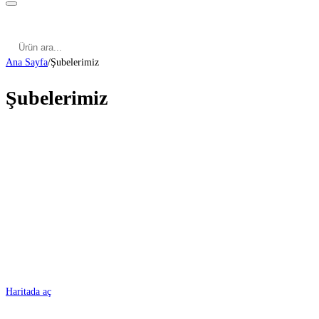
Kategoriler
Cinsel Pozisyonlar
Cinsel Bilgiler
Kategoriler
Cinsel Pozisyonlar
Blog
Türkçe
Ana Sayfa
/
Şubelerimiz
Şubelerimiz
ADANA
Haritada aç