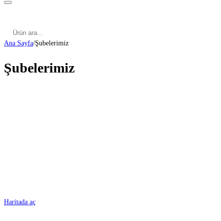
Kategoriler
Cinsel Pozisyonlar
Cinsel Bilgiler
Kategoriler
Cinsel Pozisyonlar
Blog
Türkçe
Ana Sayfa
/
Şubelerimiz
Şubelerimiz
ADANA
Haritada aç