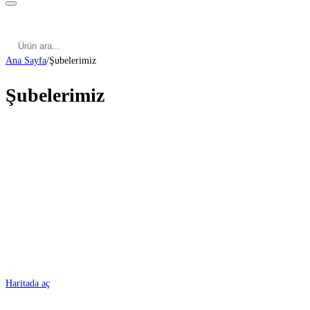
Kategoriler
Cinsel Pozisyonlar
Cinsel Bilgiler
Kategoriler
Cinsel Pozisyonlar
Blog
Türkçe
Ana Sayfa
/
Şubelerimiz
Şubelerimiz
ADANA
Haritada aç