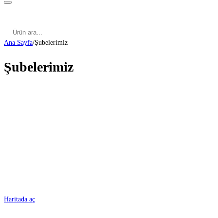
Kategoriler
Cinsel Pozisyonlar
Cinsel Bilgiler
Kategoriler
Cinsel Pozisyonlar
Blog
Türkçe
Ana Sayfa
/
Şubelerimiz
Şubelerimiz
ADANA
Haritada aç