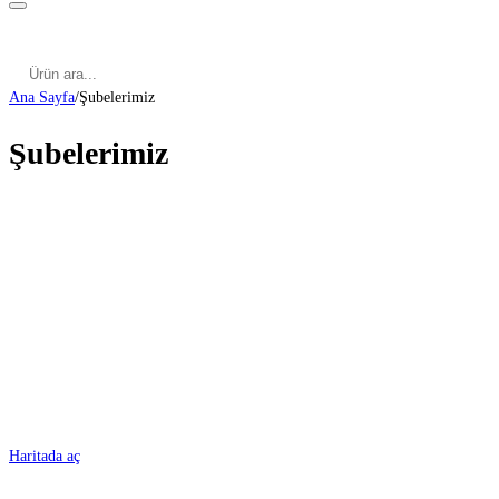
Kategoriler
Cinsel Pozisyonlar
Cinsel Bilgiler
Kategoriler
Cinsel Pozisyonlar
Blog
Türkçe
Ana Sayfa
/
Şubelerimiz
Şubelerimiz
ADANA
Haritada aç