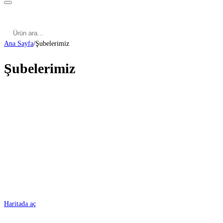
Kategoriler
Cinsel Pozisyonlar
Cinsel Bilgiler
Kategoriler
Cinsel Pozisyonlar
Blog
Türkçe
Ana Sayfa
/
Şubelerimiz
Şubelerimiz
ADANA
Haritada aç