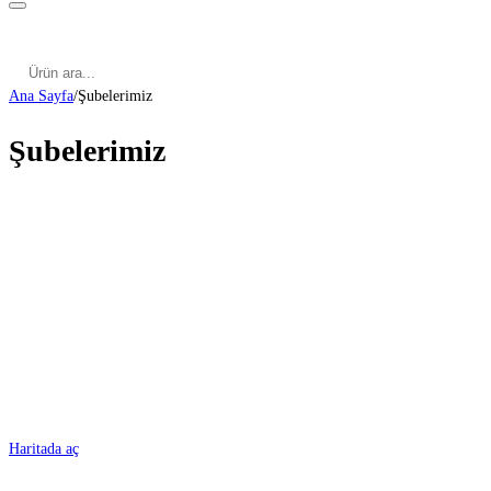
Kategoriler
Cinsel Pozisyonlar
Cinsel Bilgiler
Kategoriler
Cinsel Pozisyonlar
Blog
Türkçe
Ana Sayfa
/
Şubelerimiz
Şubelerimiz
ADANA
Haritada aç