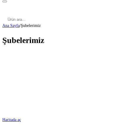
Kategoriler
Cinsel Pozisyonlar
Cinsel Bilgiler
Kategoriler
Cinsel Pozisyonlar
Blog
Türkçe
Ana Sayfa
/
Şubelerimiz
Şubelerimiz
ADANA
Haritada aç